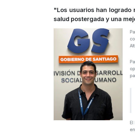
"Los usuarios han logrado 
salud postergada y una mejo
Pa
co
Al
Pa
op
pa
El
en