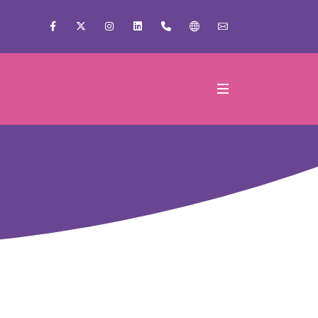
Facebook
X
Instagram
Linkedin
+56 22 2509000
Gobierno de Santiag
Escríbenos!