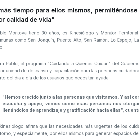
más tiempo para ellos mismos, permitiéndose 
r calidad de vida"
blo Montoya tiene 30 años, es Kinesiólogo y Monitor Territorial
munas como San Joaquín, Puente Alto, San Ramón, Lo Espejo, La 
to.
ra Pablo, el programa "Cuidando a Quienes Cuidan" del Gobiern
ortunidad de descanso y capacitación para las personas cuidadora
rte del día a día de los usuarios que necesitan ayuda.
"Hemos crecido junto a las personas que visitamos. Y así c
escucha y apoyo, vemos cómo esas personas nos otorgan 
llenándolos de aprendizaje y gratificación hacia ellas", cuen
 kinesiólogo afirma que las necesidades más urgentes de los cui
torno, y especialmente, por ellos mismos para generar espacios de