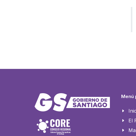
Menú p
Ini
El
Ma