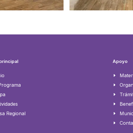
rincipal
Apoyo
cio
Mater
 Programa
Organ
pa
Trámi
ividades
Benef
sa Regional
Munic
Conta