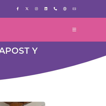
Facebook
X
Instagram
Linkedin
+56 22 2509000
Gobierno de Santiag
Escríbenos!
APOST Y