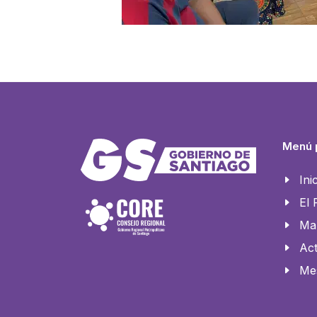
Menú p
Ini
El
Ma
Act
Me